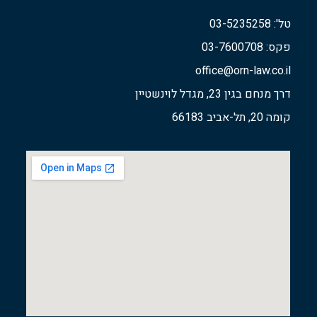
טל': 03-5235258
פקס: 03-7600708
office@orn-law.co.il
דרך מנחם בגין 23, מגדל לוינשטיין
קומה 20, תל-אביב 66183