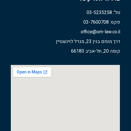
טל': 03-5235258
פקס: 03-7600708
office@orn-law.co.il
דרך מנחם בגין 23, מגדל לוינשטיין
קומה 20, תל-אביב 66183