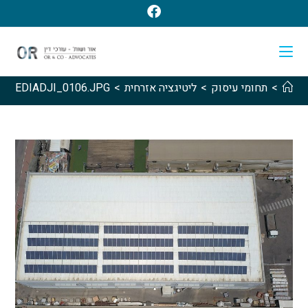
>
תחומי עיסוק
>
ליטיגציה אזרחית
>
0MEDIADJI_0106.JPG