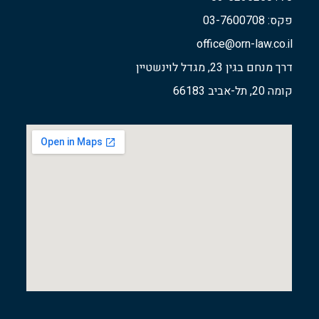
פקס: 03-7600708
office@orn-law.co.il
דרך מנחם בגין 23, מגדל לוינשטיין
קומה 20, תל-אביב 66183