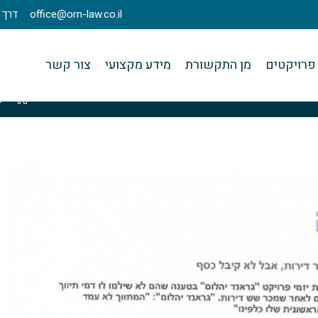
office@orn-law.co.il
דרך מנחם בגין 23
פרויקטים
מן התקשורת
מידע מקצועי
צור קשר
>
א