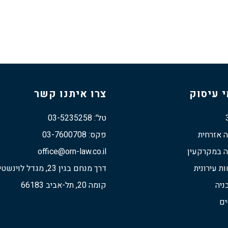
 עיסוק
צרו איתנו קשר
טל': 03-5235258
ה אזרחית
פקס: 03-7600708
ה במקרקעין
office@orn-law.co.il
 עירונית
דרך מנחם בגין 23, מגדל לוינשטיין
ניה
קומה 20, תל-אביב 66183
ים