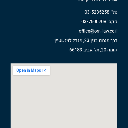
טל': 03-5235258
פקס: 03-7600708
office@orn-law.co.il
דרך מנחם בגין 23, מגדל לוינשטיין
קומה 20, תל-אביב 66183