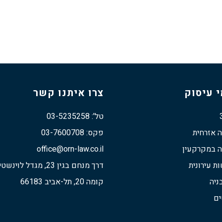
 עיסוק
צרו איתנו קשר
טל': 03-5235258
ה אזרחית
פקס: 03-7600708
ה במקרקעין
office@orn-law.co.il
 עירונית
דרך מנחם בגין 23, מגדל לוינשטיין
ניה
קומה 20, תל-אביב 66183
ים