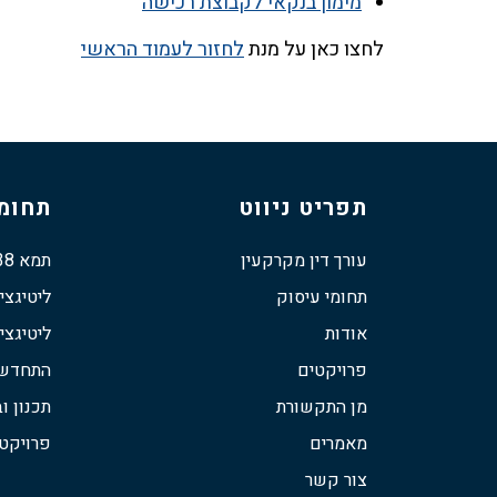
מימון בנקאי לקבוצת רכישה
לחצו כאן על מנת
לחזור לעמוד הראשי
תפריט ניווט
תחומי
עורך דין מקרקעין
תמא 38
תחומי עיסוק
ליטיגצי
אודות
ליטיגצי
פרויקטים
התחדשות
מן התקשורת
תכנון וב
מאמרים
פרויקט
צור קשר