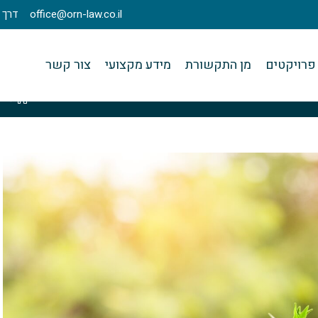
office@orn-law.co.il
דרך מנחם בגין 23
פרויקטים
מן התקשורת
מידע מקצועי
צור קשר
>
ק