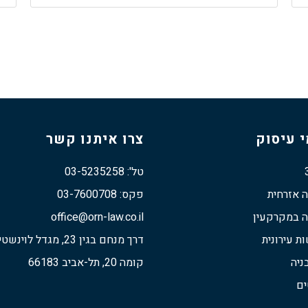
 עיסוק
צרו איתנו קשר
טל': 03-5235258
ה אזרחית
פקס: 03-7600708
ה במקרקעין
office@orn-law.co.il
 עירונית
דרך מנחם בגין 23, מגדל לוינשטיין
ניה
קומה 20, תל-אביב 66183
ים