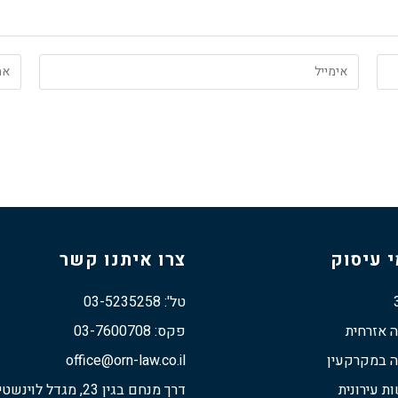
 עיסוק
צרו איתנו קשר
טל': 03-5235258
ה אזרחית
פקס: 03-7600708
ה במקרקעין
office@orn-law.co.il
 עירונית
דרך מנחם בגין 23, מגדל לוינשטיין