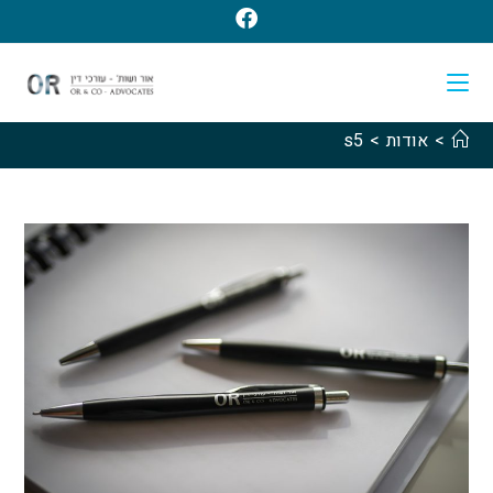
>
אודות
>
s5