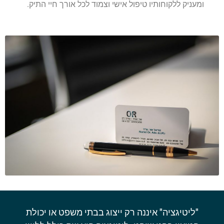
ומעניק ללקוחותיו טיפול אישי וצמוד לכל אורך חיי התיק.
"ליטיגציה" איננה רק ייצוג בבתי משפט או יכולת