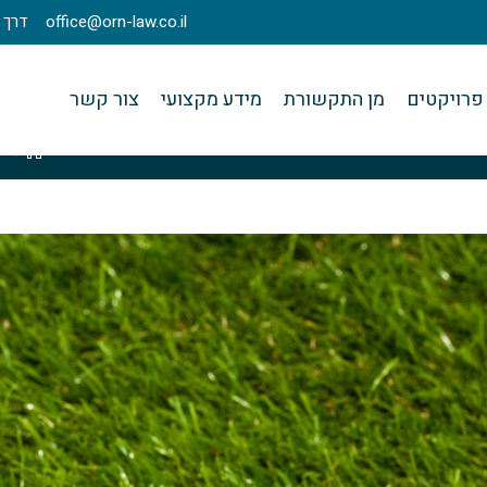
office@orn-law.co.il
דרך מנחם בגין 23
פרויקטים
מן התקשורת
מידע מקצועי
צור קשר
>
ק