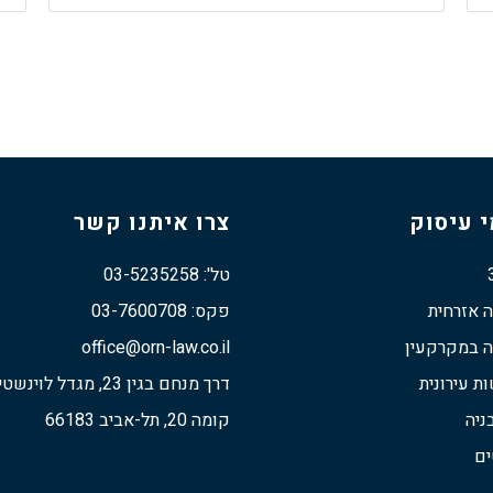
 עיסוק
צרו איתנו קשר
טל': 03-5235258
ה אזרחית
פקס: 03-7600708
ה במקרקעין
office@orn-law.co.il
 עירונית
דרך מנחם בגין 23, מגדל לוינשטיין
ניה
קומה 20, תל-אביב 66183
ים