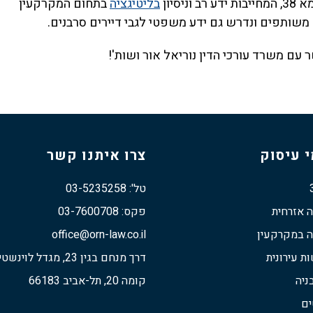
סיון
בליטיגציה
בתחום המקרקעין
ם משותפים ונדרש גם ידע משפטי לגבי דיירים סרבנים.
 עם משרד עורכי הדין נוריאל אור ושות'!
 עיסוק
צרו איתנו קשר
טל': 03-5235258
ה אזרחית
פקס: 03-7600708
ה במקרקעין
office@orn-law.co.il
 עירונית
דרך מנחם בגין 23, מגדל לוינשטיין
ניה
קומה 20, תל-אביב 66183
ים