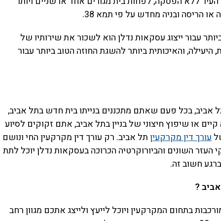
 העיר ללא הפסקה, לפחות בית מגורים אחד או שניים ויותר
ו הריסה ובניה מחדש על פי תמא 38.
יותר עבור ייצוג עסקאות נדלן הוא לשכור את שירותיו של
, היעילה, והאיכותית ביותר להשגת החוזה הטוב ביותר עבור
 אביב, בכל פעם שאתם מתכננים בנייתו בית חדש בתל אביב,
יים או שיפוץ חיצוני של בניין בתל אביב, אתם זקוקים לסיוע
של
עורך דין מקרקעין
תל אביב. רק עורך דין מקרקעין החי ונושם
קי העזר השונים והביורוקרטיה הכרוכה בעסקאות נדלן יוכל לתת
רגע חשוב זה.
אביב ?
ורכבות בתחום המקרקעין ויוכל לייעץ ולייצג אתכם מגוון רחב