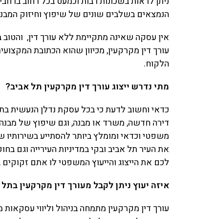
ניתן לראות בשכונות רבות וכמעט בכל רחוב ברחבי
הנמצאים בשלבים שונים של שיפוץ וחיזוק המבנה א
אין עסקה שאינה מתקיימת ללא עורך דין, והטוב ב
עורך דין מקרקעין, מכיוון שהוא הכתובת המקצועית
הלקוח.
מתי נדרש ייצוג עורך דין מקרקעין תל אביב?
כדאי וחשוב לדעת כי בכל עסקת נדלן הנעשית בתל
דירה חדשה, משרד או מבנה, וגם שיפוץ של מבנה ק
משפטי וכדאי ומומלץ ביותר להסתייע בשירותיו 
את העיר תל אביב ובקי במדיניות העירייה וגם בחו
לכם את הייצוג והייעוץ המשפטי לו אתם זקוקים ב
איזה יעוץ ניתן לקבל מעורך דין מקרקעין בתל 
עורך דין מקרקעין מתמחה בניהול וליווי עסקאות מ