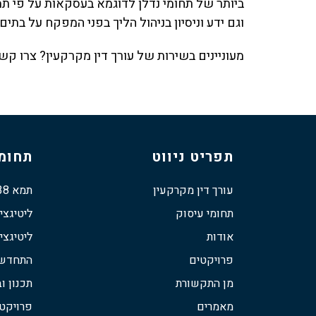
ביותר של תחומי נדלן לדוגמא בעסקאות על פי תמא 38, המחייבות ידע רב וני
וגם ידע וניסיון בניהול הליך בפני המפקח על בתי
מעוניינים בשירות של עורך דין מקרקעין? צרו קשר
תפריט ניווט
תחומי
עורך דין מקרקעין
תמא 38
תחומי עיסוק
ליטיגצי
אודות
ליטיגצי
פרויקטים
התחדשות
מן התקשורת
תכנון וב
מאמרים
פרויקט