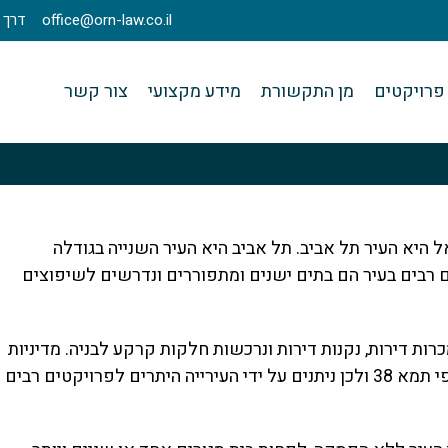
office@orn-law.co.il
דרך מנחם בגין 23
פרויקטים
מן התקשורת
מידע מקצועי
צור קשר
 היא העיר תל אביב. תל אביב היא העיר השנייה בגודלה
ים רבים בעיר הם בתים ישנים ומתפוררים ונדרשים לשיפוצים
ות דירות, נקנות דירות ונרכשות חלקות קרקע לבניה. מדיניות
עיריית תל אביב היא תמיכה ועידוד פרויקטים על פי תמא 38 ולכן ניתנים על ידי העירייה היתרים לפרויקטים רבים