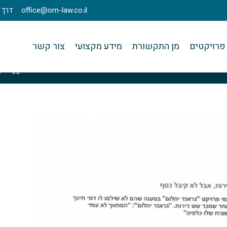
office@orn-law.co.il
דרך מנחם בגין 23
פרויקטים
מן התקשורת
מידע מקצועי
צור קשר
>
א